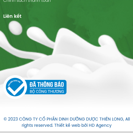
Chính sách thanh toán
Liên kết
© 2023 CÔNG TY CỔ PHẦN DINH DƯỠNG DƯỢC THIÊN LONG, All
rights reserved. Thiết kế web bởi
HD Agency