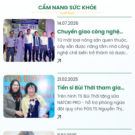
CẨM NANG SỨC KHỎE
14.07.2026
Chuyển giao công nghệ
nâng tầm giá trị cây sắn
Từ một loại nông sản quen thuộc,
Việt Nam
cây sắn được nâng tầm nhờ công
nghệ chế biến trở thành tá dược
đạt tiêu chuẩn Dược điển phục vụ
ngành dược phẩm.
21.02.2025
Tiến sĩ Bùi Thời tham gia
buổi tọa đàm của Hội giáo
Trên hình TS Bùi Thời tặng sữa
dục chăm sóc sức khỏe
NATOKI PRO - hỗ trợ phòng ngừa
đột quỵ cho PGS.TS Nguyễn Thị
cộng đồng Việt Nam
Chính- Phó chủ tịch Hội CSSKCD
Việt