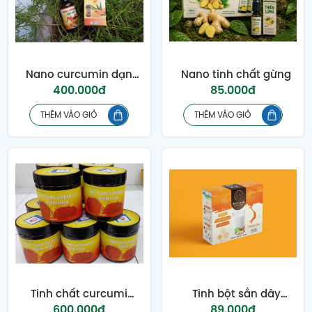
Nano curcumin dạng
Nano tinh chất gừng
400.000đ
85.000đ
lỏng
THÊM VÀO GIỎ
THÊM VÀO GIỎ
Tinh chất curcumin
Tinh bột sắn dây
600.000đ
89.000đ
dạng bột
nguyên chất dạng