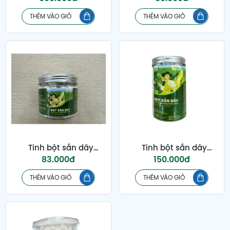
bột - đạt tiêu chuẩn
THÊM VÀO GIỎ
THÊM VÀO GIỎ
Dược điển
Tinh bột sắn dây
Tinh bột sắn dây
83.000đ
150.000đ
dạng cục hộp 250g
dạng cục hộp 500g
THÊM VÀO GIỎ
THÊM VÀO GIỎ