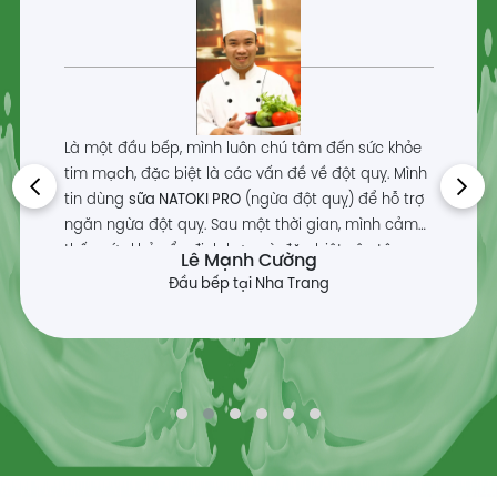
Là một đầu bếp, mình luôn chú tâm đến sức khỏe
tim mạch, đặc biệt là các vấn đề về đột quỵ. Mình
tin dùng
sữa
NATOKI PRO
(ngừa đột quỵ) để hỗ trợ
ngăn ngừa đột quỵ. Sau một thời gian, mình cảm
thấy sức khỏe ổn định hơn, và đặc biệt yên tâm
Lê Mạnh Cường
hơn về việc chăm sóc tim mạch lâu dài. Sữa rất
dễ
Đầu bếp tại Nha Trang
uống
, giúp bổ sung các dưỡng chất thiết yếu cho
hệ tim mạch.