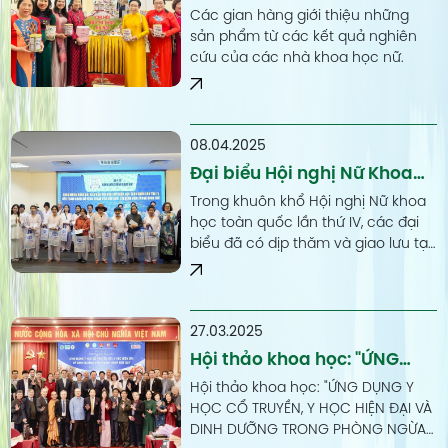
tại Hội nghị Nữ Khoa học
Các gian hàng giới thiệu những
toàn quốc lần thứ IV
sản phẩm từ các kết quả nghiên
cứu của các nhà khoa học nữ.
08.04.2025
Đại biểu Hội nghị Nữ Khoa
học toàn quốc lần thứ IV
Trong khuôn khổ Hội nghị Nữ khoa
thăm Bệnh viện Trung ương
học toàn quốc lần thứ IV, các đại
biểu đã có dịp thăm và giao lưu tại
Huế
Bệnh viện Trung ương Huế.
27.03.2025
Hội thảo khoa học: "ỨNG
DỤNG Y HỌC CỔ TRUYỀN, Y
Hội thảo khoa học: "ỨNG DỤNG Y
HỌC HIỆN ĐẠI VÀ DINH
HỌC CỔ TRUYỀN, Y HỌC HIỆN ĐẠI VÀ
DINH DƯỠNG TRONG PHÒNG NGỪA
DƯỠNG TRONG PHÒNG NGỪA