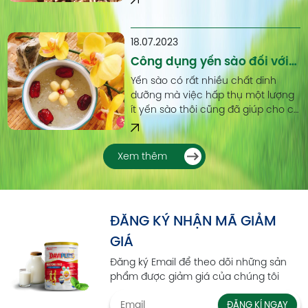
nguồn sữa từ động vật.
18.07.2023
Công dụng yến sào đối với
người già
Yến sào có rất nhiều chất dinh
dưỡng mà việc hấp thụ một lượng
ít yến sào thôi cũng đã giúp cho cơ
thể của người già được cung cấp
đủ lượng chất dinh dưỡng để bổ
sung cho cơ thể.
Xem thêm
ĐĂNG KÝ NHẬN MÃ GIẢM
GIÁ
Đăng ký Email để theo dõi những sản
phẩm được giảm giá của chúng tôi