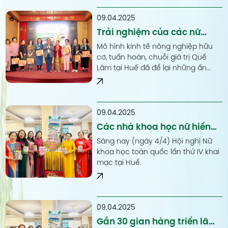
vững khu vực miền Trung -
Nguyên"
Tây Nguyên"
09.04.2025
Trải nghiệm của các nữ
khoa học tại Mô hình kinh tế
Mô hình kinh tế nông nghiệp hữu
nông nghiệp hữu cơ, tuần
cơ, tuần hoàn, chuỗi giá trị Quế
Lâm tại Huế đã để lại những ấn
hoàn Tập đoàn Quế Lâm
tượng khó quên với các nhà khoa
học nữ.
09.04.2025
Các nhà khoa học nữ hiến
kế bảo vệ môi trường và
Sáng nay (ngày 4/4) Hội nghị Nữ
chăm sóc sức khỏe ở khu
khoa học toàn quốc lần thứ IV khai
mạc tại Huế.
vực miền Trung và Tây
Nguyên
09.04.2025
Gần 30 gian hàng triển lãm