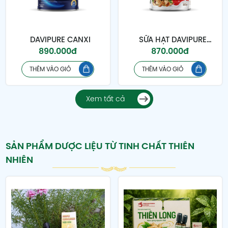
DAVIPURE CANXI
SỮA HẠT DAVIPURE
890.000đ
870.000đ
GOLD NUTMILK
THÊM VÀO GIỎ
THÊM VÀO GIỎ
Xem tất cả
SẢN PHẨM DƯỢC LIỆU TỪ TINH CHẤT THIÊN
NHIÊN