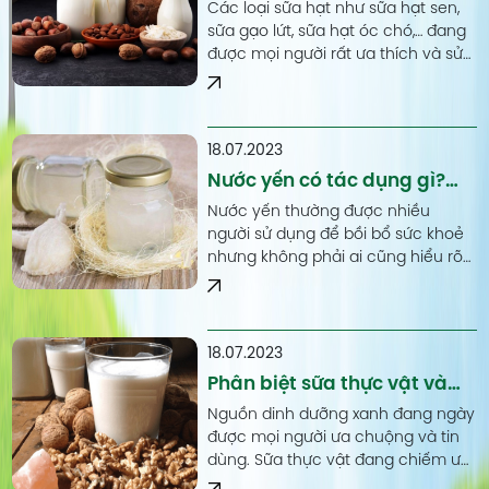
tốt không? Uống bao nhiêu
Các loại sữa hạt như sữa hạt sen,
là đủ?
sữa gạo lứt, sữa hạt óc chó,… đang
được mọi người rất ưa thích và sử
dụng. Nó là một nguồn dinh dưỡng
tuyệt vời cho cơ thể.
18.07.2023
Nước yến có tác dụng gì?
Uống nước yến nhiều có tốt
Nước yến thường được nhiều
không?
người sử dụng để bồi bổ sức khoẻ
nhưng không phải ai cũng hiểu rõ
về những lợi ích của nó… Vậy nước
yến có tác dụng gì?
18.07.2023
Phân biệt sữa thực vật và
sữa động vật
Nguồn dinh dưỡng xanh đang ngày
được mọi người ưa chuộng và tin
dùng. Sữa thực vật đang chiếm ưu
thế và dần dần thay thế các