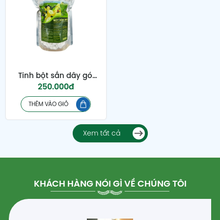
Tinh bột sắn dây gói 1
250.000đ
kg
THÊM VÀO GIỎ
Xem tất cả
KHÁCH HÀNG NÓI GÌ VỀ CHÚNG TÔI