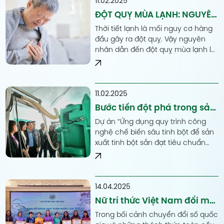
11.02.2025
ĐỘT QUỴ MÙA LẠNH: NGUYÊN
NHÂN VÀ CÁCH PHÒNG
Thời tiết lạnh là mối nguy cơ hàng
TRÁNH TÌNH TRẠNG ĐỘT QUỴ
đầu gây ra đột quỵ. Vậy nguyên
nhân dẫn đến đột quỵ mùa lạnh là
gì và làm sao để phòng tránh đột
quỵ mùa đông, mùa lạnh, khi nhiệt
độ hạ thấp?
11.02.2025
Bước tiến đột phá trong sản
xuất tá dược đạt chuẩn
Dự án “Ứng dụng quy trình công
Dược điển Việt Nam
nghệ chế biến sâu tinh bột để sản
xuất tinh bột sắn đạt tiêu chuẩn
Dược điển hiện hành, phục vụ thị
trường nội tiêu và xuất khẩu tại tỉnh
Phú Thọ”
14.04.2025
Nữ trí thức Việt Nam đổi mới
sáng tạo, bảo vệ môi trường
Trong bối cảnh chuyển đổi số quốc