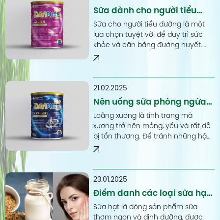
Sữa dành cho người tiểu
đường loại nào tốt? Cách
Sữa cho người tiểu đường là một
chọn sữa cho người tiểu
lựa chọn tuyệt vời để duy trì sức
khỏe và cân bằng đường huyết.
đường.
Sản phẩm này thường có chứa ít
đường và được bổ sung các thành
phần dinh dưỡng quan trọng như
canxi và protein.
21.02.2025
Nên uống sữa phòng ngừa
loãng xương khi nào là
Loãng xương là tình trạng mà
đúng?
xương trở nên mỏng, yếu và rất dễ
bị tổn thương. Để tránh những hậu
quả không mong muốn của chứng
loãng xương gây ra, việc uống sữa
phòng ngừa là vấn đề hết sức cần
thiết. Vậy bạn có biết nên uống sữa
23.01.2025
phòng ngừa loãng xương khi nào là
Điểm danh các loại sữa hạt
đúng hay không?
giảm cân hiệu quả nhất và
Sữa hạt là dòng sản phẩm sữa
lưu ý khi sử dụng
thơm ngon và dinh dưỡng, được