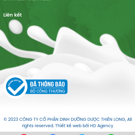
Liên kết
© 2023 CÔNG TY CỔ PHẦN DINH DƯỠNG DƯỢC THIÊN LONG, All
rights reserved. Thiết kế web bởi
HD Agency