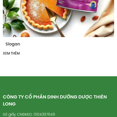
Slogan
XEM THÊM
CÔNG TY CỔ PHẦN DINH DƯỠNG DƯỢC THIÊN
LONG
Số giấy CNĐKKD: 0104397649